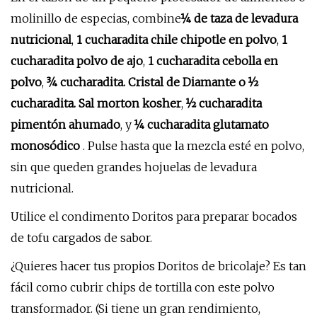
molinillo de especias, combine
¼ de taza de levadura
nutricional
,
1 cucharadita chile chipotle en polvo
,
1
cucharadita polvo de ajo
,
1 cucharadita cebolla en
polvo
,
¾ cucharadita. Cristal de Diamante o ½
cucharadita. Sal morton kosher
,
½ cucharadita
pimentón ahumado
, y
¼ cucharadita glutamato
monosódico
. Pulse hasta que la mezcla esté en polvo,
sin que queden grandes hojuelas de levadura
nutricional.
Utilice el condimento Doritos para preparar bocados
de tofu cargados de sabor.
¿Quieres hacer tus propios Doritos de bricolaje? Es tan
fácil como cubrir chips de tortilla con este polvo
transformador. (Si tiene un gran rendimiento,