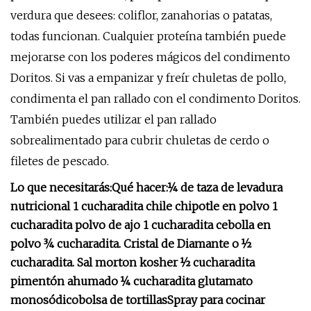
verdura que desees: coliflor, zanahorias o patatas,
todas funcionan. Cualquier proteína también puede
mejorarse con los poderes mágicos del condimento
Doritos. Si vas a empanizar y freír chuletas de pollo,
condimenta el pan rallado con el condimento Doritos.
También puedes utilizar el pan rallado
sobrealimentado para cubrir chuletas de cerdo o
filetes de pescado.
Lo que necesitarás:
Qué hacer:
¼ de taza de levadura
nutricional
1 cucharadita chile chipotle en polvo
1
cucharadita polvo de ajo
1 cucharadita cebolla en
polvo
¾ cucharadita. Cristal de Diamante o ½
cucharadita. Sal morton kosher
½ cucharadita
pimentón ahumado
¼ cucharadita glutamato
monosódico
bolsa de tortillas
Spray para cocinar