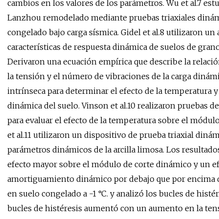
cambios en los valores de los parámetros. Wu et al.7 es
Lanzhou remodelado mediante pruebas triaxiales dinámi
congelado bajo carga sísmica. Gidel et al.8 utilizaron un
características de respuesta dinámica de suelos de grano
Derivaron una ecuación empírica que describe la relació
la tensión y el número de vibraciones de la carga dinámi
intrínseca para determinar el efecto de la temperatura 
dinámica del suelo. Vinson et al.10 realizaron pruebas 
para evaluar el efecto de la temperatura sobre el módul
et al.11 utilizaron un dispositivo de prueba triaxial diná
parámetros dinámicos de la arcilla limosa. Los resulta
efecto mayor sobre el módulo de corte dinámico y un e
amortiguamiento dinámico por debajo que por encima del
en suelo congelado a -1 °C. y analizó los bucles de histé
bucles de histéresis aumentó con un aumento en la ten