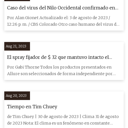
Caso del virus del Nilo Occidental confirmado en
otro condado por las lluvias en Colorado
Por Alan Gionet Actualizado el: 3 de agosto de 2023 /
12:26 p. m. / CBS Colorado Otro caso humano del virus del
Nilo Occ
Aug 21, 2023
El spray fijador de $ 32 que mantuvo intacto el
maquillaje de gira de Beyoncé bajo la lluvia -
Por Gabi Thorne Todos los productos presentados en
Revisión
Allure son seleccionados de forma independiente por
nuestros editore
Aug 20, 2023
Tiempo en Tim Chuey
de Tim Chuey | 30 de agosto de 2023 | Clima 31 de agosto
de 2023 Nota: El clima es un fenómeno en constante