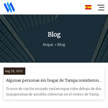
Blog
Hogar
>
Blog
Aug 28, 2023
Algunas personas sin hogar de Tampa resistieron
el huracán Idalia desde las marquesinas de autobús
Trozos de cartón mojado yacían esparcidos debajo de dos
marquesinas de autobús cubiertas en el centro de Tampa
el miérc