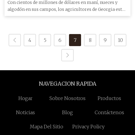
fuertes vientos y lluvias mientras Idalia avanza
Con cientos de millones de dólares en maní, nueces y
hacia el norte
algodón en sus campos, los agricultores de Georgia están
haciendo l
4
5
6
7
8
9
10
NAVEGACION RAPIDA
Hogar
Sobre Nosotros
Productos
Noticias
Blog
Contáctenos
Mapa Del Sitio
Privacy Policy